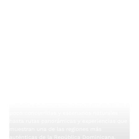
GUÍA DE DESTINO
Barahona, República
Dominicana
Descubre qué ver en Barahona, desde playas
poco concurridas y escenarios naturales
hasta rutas panorámicas y experiencias que
muestran una de las regiones más
auténticas de la República Dominicana.