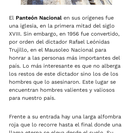
El
Panteón Nacional
en sus orígenes fue
una iglesia, en la primera mitad del siglo
XVIII.
Sin embargo,
en 1956
fue convertido,
por orden del dictador Rafael Leónidas
Trujillo, en el Mausoleo
N
acional para
honrar a las personas más importantes del
país.
L
o más interesante es que no alberga
los restos de este dictador
sino
los de los
hombres que lo asesinaron. Este lugar se
encuentran hombres valientes y valiosos
para nuestro país.
Frente a su entrada hay una larga alfombra
roja q
ue lo recorre hasta el final donde
una
llama eterna se eleva desde el suelo. Su