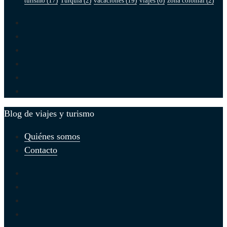
turismo
(17)
Turquía
(2)
vacaciones
(19)
viajes
(6)
zona colonial
(2)
Blog de viajes y turismo
Quiénes somos
Contacto