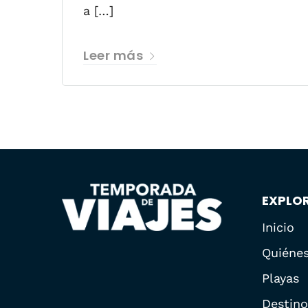
a […]
Leer más
EXPLO
Inicio
Quiéne
Playas
Destino