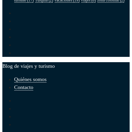
turismo
(17)
Turquía
(2)
vacaciones
(19)
viajes
(6)
zona colonial
(2)
Blog de viajes y turismo
Quiénes somos
Contacto